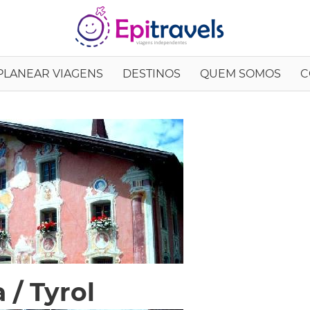
EpiTrav
PLANEAR VIAGENS
DESTINOS
QUEM SOMOS
C
 / Tyrol