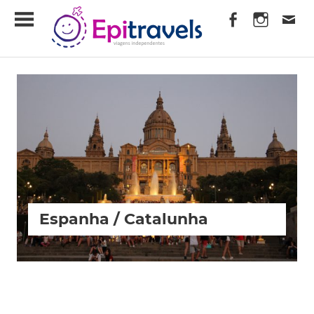
Skip
EpiTravels
to
content
Viagens
Independentes
Espanha / Catalunha