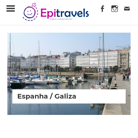
Skip
EpiTravels
to
content
Viagens
Independentes
Espanha / Galiza