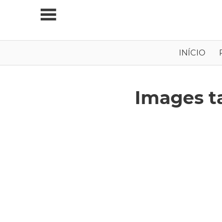
Skip
to
content
Viagens
INÍCIO
Independentes
Images t