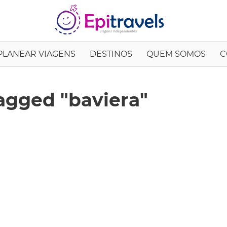
EpiTrav
PLANEAR VIAGENS
DESTINOS
QUEM SOMOS
C
agged "baviera"