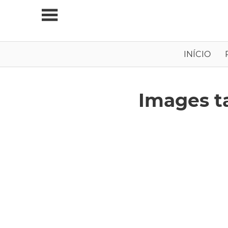
Skip
to
content
Viagens
INÍCIO
Independentes
Images t