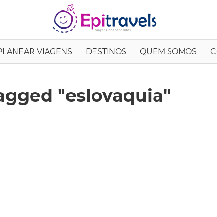
EpiTrav
PLANEAR VIAGENS
DESTINOS
QUEM SOMOS
C
agged "eslovaquia"