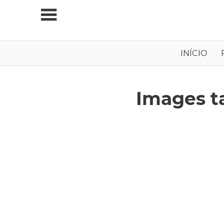
Skip
to
content
Viagens
INÍCIO
Independentes
Images t