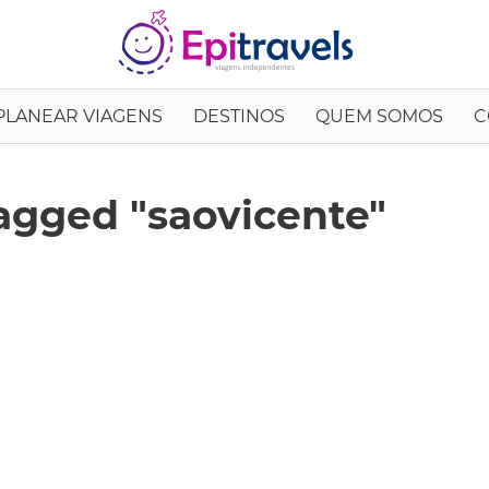
EpiTrav
PLANEAR VIAGENS
DESTINOS
QUEM SOMOS
C
agged "saovicente"