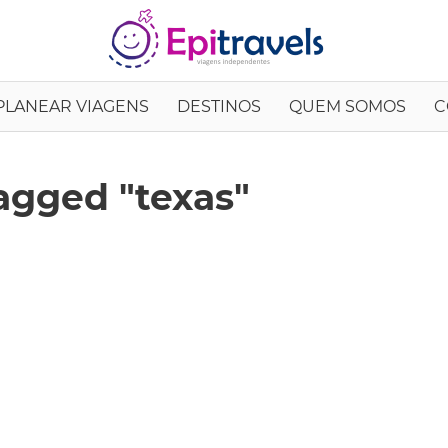
EpiTrav
PLANEAR VIAGENS
DESTINOS
QUEM SOMOS
C
agged "texas"