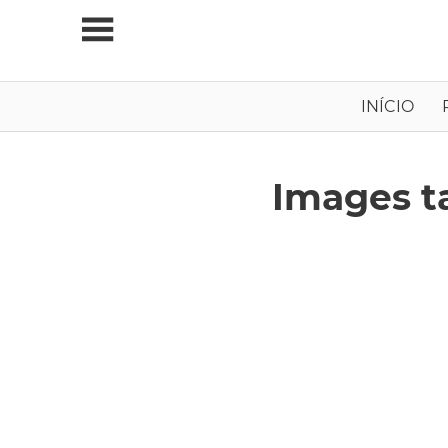
Skip
to
content
Viagens
INÍCIO
Independentes
Images t