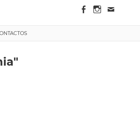
els
ONTACTOS
ia"