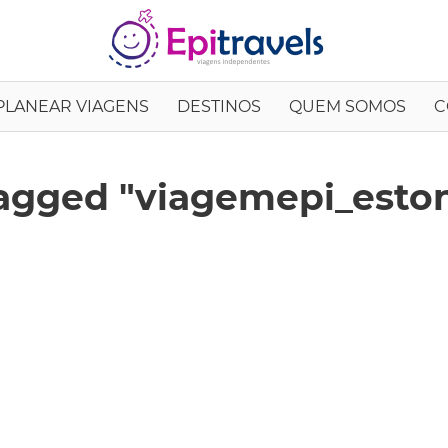
EpiTrav
PLANEAR VIAGENS
DESTINOS
QUEM SOMOS
C
agged "viagemepi_eston