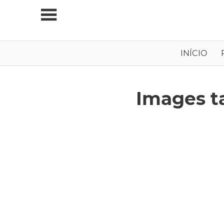
Skip
to
content
Viagens
INÍCIO
Independentes
Images t