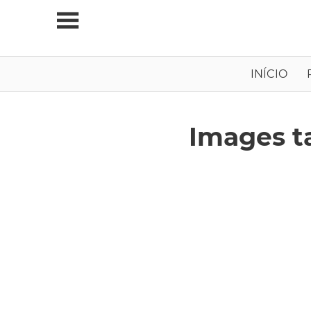
Skip
to
content
Viagens
INÍCIO
Independentes
Images t