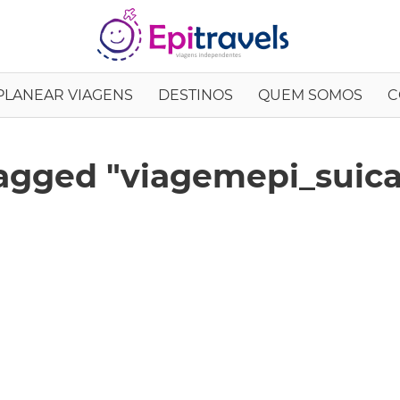
EpiTrav
PLANEAR VIAGENS
DESTINOS
QUEM SOMOS
C
agged "viagemepi_suica