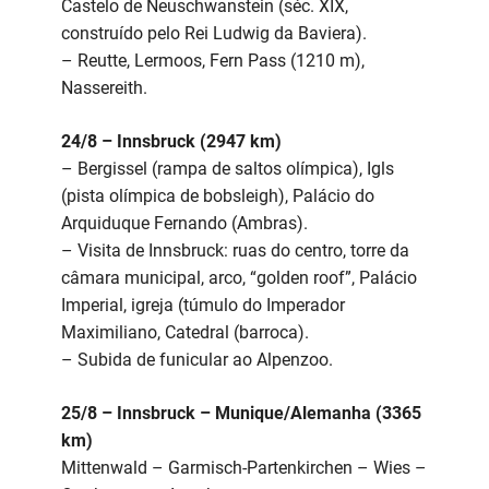
Castelo de Neuschwanstein (séc. XIX,
construído pelo Rei Ludwig da Baviera).
– Reutte, Lermoos, Fern Pass (1210 m),
Nassereith.
24/8 – Innsbruck (2947 km)
– Bergissel (rampa de saltos olímpica), Igls
(pista olímpica de bobsleigh), Palácio do
Arquiduque Fernando (Ambras).
– Visita de Innsbruck: ruas do centro, torre da
câmara municipal, arco, “golden roof”, Palácio
Imperial, igreja (túmulo do Imperador
Maximiliano, Catedral (barroca).
– Subida de funicular ao Alpenzoo.
25/8 – Innsbruck – Munique/Alemanha (3365
km)
Mittenwald – Garmisch-Partenkirchen – Wies –