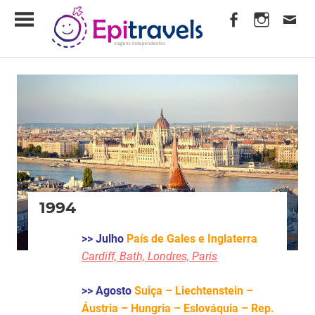
Skip
EpiTravels
to
content
Viagens
Independentes
1994
>> Julho
País de Gales e Inglaterra
Cardiff, Bath, Londres, Paris
>> Agosto
Suiça – Liechtenstein –
Áustria – Hungria – Eslováquia – Rep.