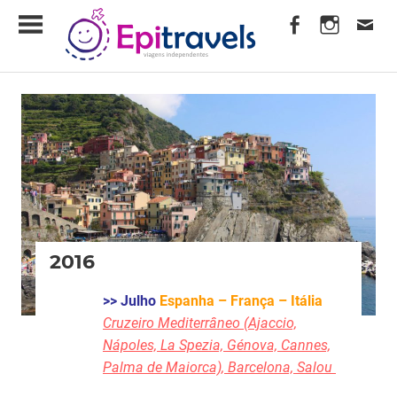
Skip
EpiTravels
to
content
Viagens
Independentes
2016
>> Julho
Espanha – França – Itália
Cruzeiro Mediterrâneo (Ajaccio,
Nápoles, La Spezia, Génova, Cannes,
Palma de Maiorca), Barcelona, Salou