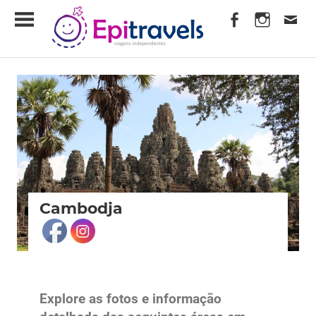
Skip
EpiTravels
to
content
Viagens
Independentes
Cambodja
Explore as fotos e informação