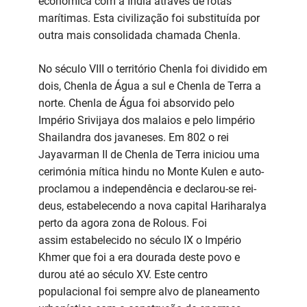
económica com a Índia através de rotas
marítimas. Esta civilização foi substituída por
outra mais consolidada chamada Chenla.
No século VIII o território Chenla foi dividido em
dois, Chenla de Água a sul e Chenla de Terra a
norte. Chenla de Água foi absorvido pelo
Império Srivijaya dos malaios e pelo Iimpério
Shailandra dos javaneses. Em 802 o rei
Jayavarman II de Chenla de Terra iniciou uma
cerimónia mítica hindu no Monte Kulen e auto-
proclamou a independência e declarou-se rei-
deus, estabelecendo a nova capital Hariharalya
perto da agora zona de Rolous. Foi
assim estabelecido no século IX o Império
Khmer que foi a era dourada deste povo e
durou até ao século XV. Este centro
populacional foi sempre alvo de planeamento