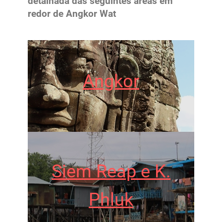
detalhada das seguintes áreas em
redor de Angkor Wat
Angkor
Siem Reap e K.
Phluk