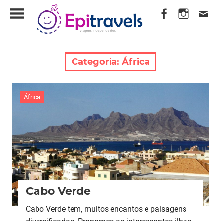
Skip
EpiTravels
to
content
Viagens
Independentes
Categoria:
África
África
Cabo Verde
Cabo Verde tem, muitos encantos e paisagens