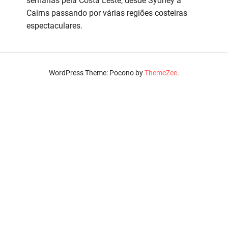
semanas pela Costa Leste, desde Sydney a
Cairns passando por várias regiões costeiras
espectaculares.
WordPress Theme: Pocono by
ThemeZee
.