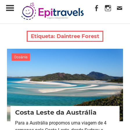
Skip
EpiTravels
to
content
Viagens
Independentes
Etiqueta:
Daintree Forest
Oceânia
Costa Leste da Austrália
Para a Austrália propomos uma viagem de 4