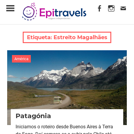
Skip
EpiTravels
to
content
Viagens
Independentes
Etiqueta:
Estreito Magalhães
América
Patagónia
Iniciamos o roteiro desde Buenos Aires à Terra