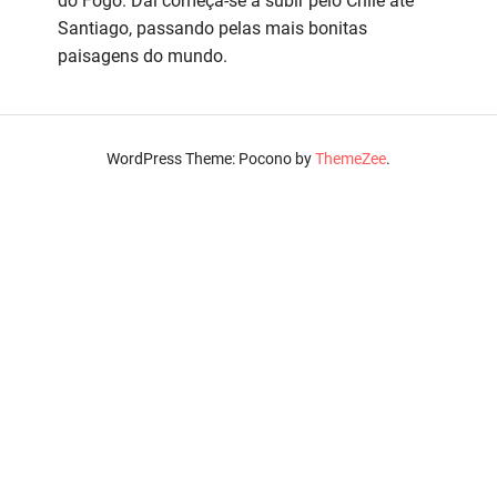
do Fogo. Daí começa-se a subir pelo Chile até
Santiago, passando pelas mais bonitas
paisagens do mundo.
WordPress Theme: Pocono by
ThemeZee
.