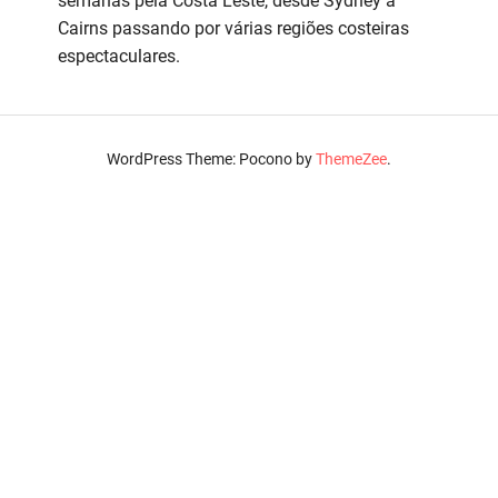
semanas pela Costa Leste, desde Sydney a
Cairns passando por várias regiões costeiras
espectaculares.
WordPress Theme: Pocono by
ThemeZee
.