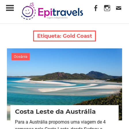
Skip
EpiTravels
to
content
Viagens
Independentes
Etiqueta:
Gold Coast
Oceânia
Costa Leste da Austrália
Para a Austrália propomos uma viagem de 4