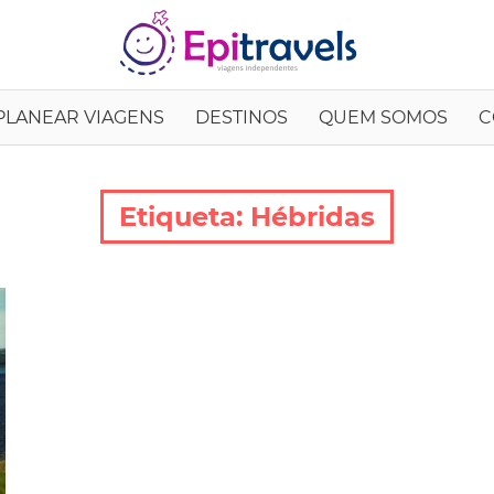
EpiTrav
PLANEAR VIAGENS
DESTINOS
QUEM SOMOS
C
Etiqueta:
Hébridas