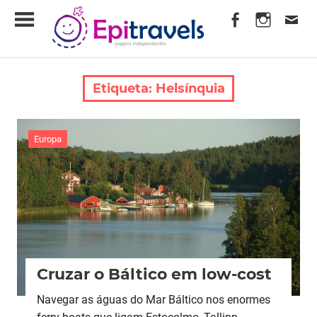
Skip
EpiTravels
to
content
Viagens
Independentes
Etiqueta:
Helsínquia
Europa
Cruzar o Báltico em low-cost
Navegar as águas do Mar Báltico nos enormes