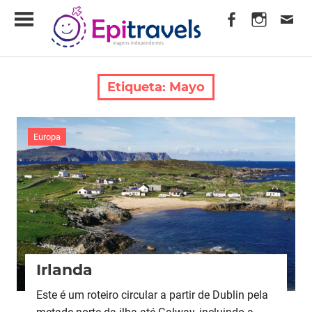
Skip
EpiTravels
to
content
Viagens
Independentes
Etiqueta:
Mayo
Europa
Irlanda
Este é um roteiro circular a partir de Dublin pela