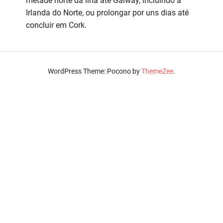
metade norte da ilha até Galway, incluindo a
Irlanda do Norte, ou prolongar por uns dias até
concluir em Cork.
WordPress Theme: Pocono by
ThemeZee
.