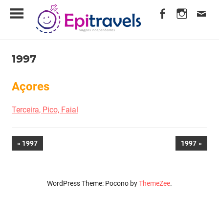
Skip
EpiTravels
to
content
Viagens
Independentes
1997
em
Comentários fechados
1 de Agosto, 1997
Fred Amorim
Açores
1997
Terceira, Pico, Faial
Navegação
PREVIOUS
NEXT
1997
1997
POST:
POST:
de
artigos
WordPress Theme: Pocono by
ThemeZee
.