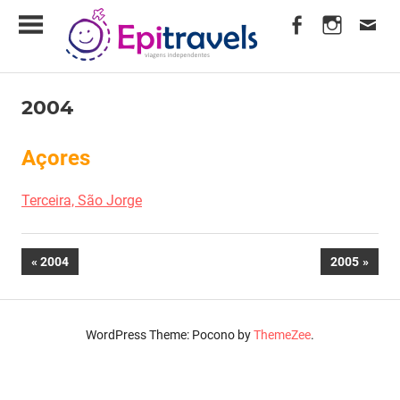
Skip
EpiTravels
to
content
Viagens
Independentes
2004
em
Comentários fechados
3 de Setembro, 2004
Fred Amorim
Açores
2004
Terceira, São Jorge
Navegação
PREVIOUS
NEXT
2004
2005
POST:
POST:
de
artigos
WordPress Theme: Pocono by
ThemeZee
.