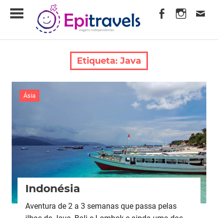
Skip
EpiTravels
to
content
Viagens
Independentes
Etiqueta:
Java
Ásia
Indonésia
Aventura de 2 a 3 semanas que passa pelas