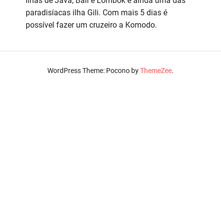
ilhas de Java, Bali e Lombok e ainda uma das
paradisíacas ilha Gili. Com mais 5 dias é
possível fazer um cruzeiro a Komodo.
WordPress Theme: Pocono by
ThemeZee
.