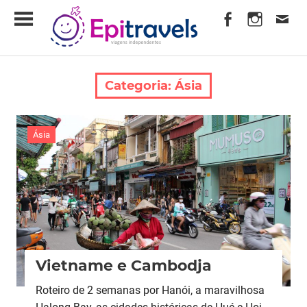
Skip
EpiTravels
to
content
Viagens
Independentes
Categoria:
Ásia
Ásia
Vietname e Cambodja
Roteiro de 2 semanas por Hanói, a maravilhosa