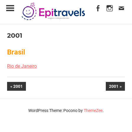
Skip
EpiTravels
to
content
Viagens
Independentes
2001
em
Comentários fechados
30 de Outubro, 2001
Fred Amorim
Brasil
2001
Rio de Janeiro
Navegação
PREVIOUS
NEXT
2001
2001
POST:
POST:
de
artigos
WordPress Theme: Pocono by
ThemeZee
.