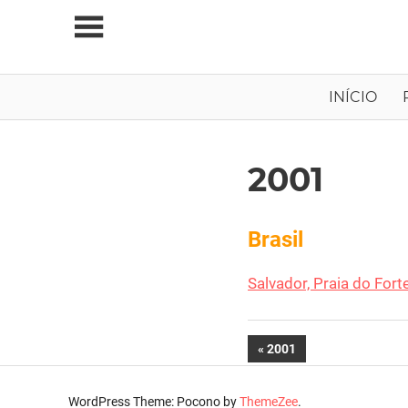
Skip
to
content
Viagens
INÍCIO
Independentes
2001
em
Comentários fechados
30 de Novembro, 2001
Fred Amorim
Brasil
2001
Salvador, Praia do Fort
Navegação
PREVIOUS
2001
POST:
de
WordPress Theme: Pocono by
ThemeZee
.