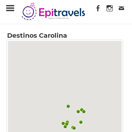
Skip
EpiTravels
to
content
Viagens
Independentes
Destinos Carolina