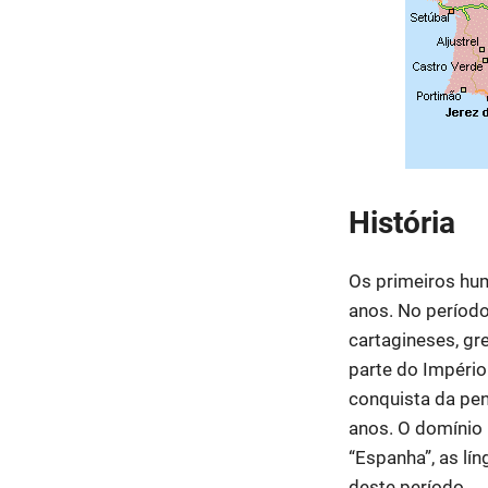
História
Os primeiros hum
anos. No período 
cartagineses, gr
parte do Impéri
conquista da pen
anos. O domínio 
“Espanha”, as lín
deste período.