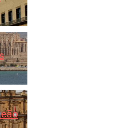
s
Leão