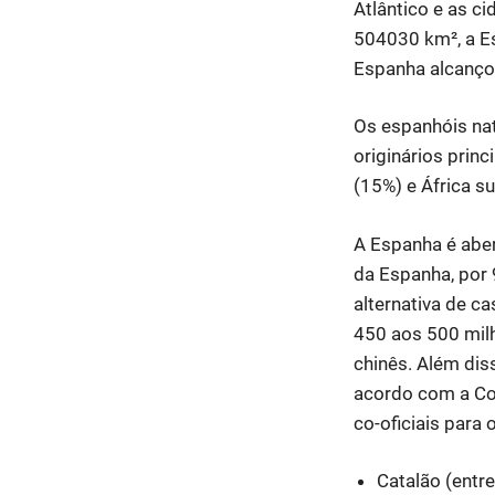
Atlântico e as c
504030 km², a E
Espanha alcanço
Os espanhóis na
originários prin
(15%) e África s
A Espanha é aber
da Espanha, por
alternativa de c
450 aos 500 mil
chinês. Além dis
acordo com a Co
co-oficiais para
Catalão (entre