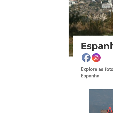
Espan
Explore as fot
Espanha
A