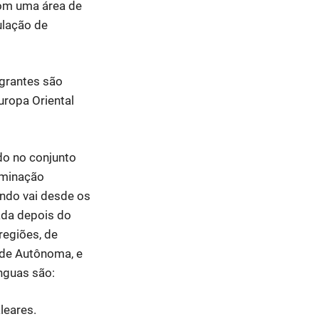
Com uma área de
ulação de
grantes são
uropa Oriental
do no conjunto
ominação
undo vai desde os
ada depois do
regiões, de
ade Autônoma, e
ínguas são:
leares.