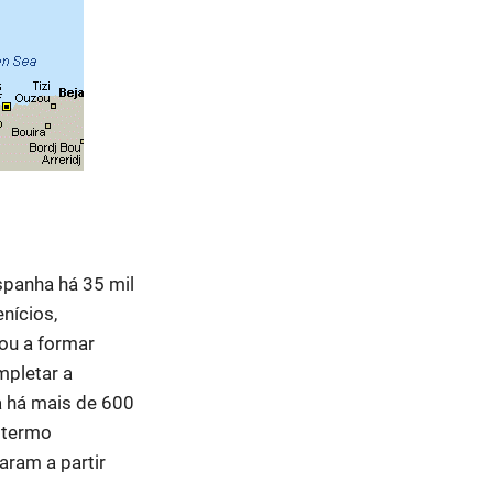
spanha há 35 mil
enícios,
çou a formar
mpletar a
a há mais de 600
O termo
naram a partir