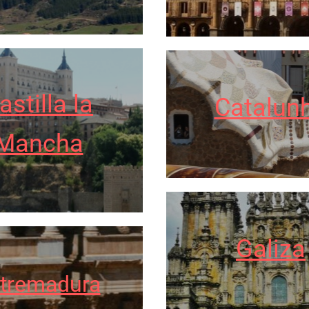
astilla la
Catalun
Mancha
Galiza
tremadura