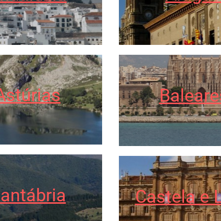
Astúrias
Baleare
antábria
Castela e 