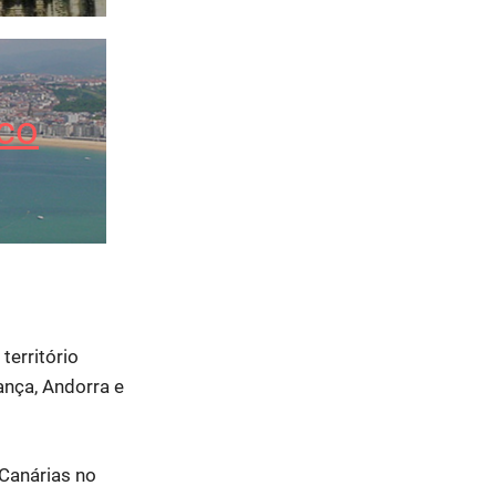
co
território
rança, Andorra e
 Canárias no