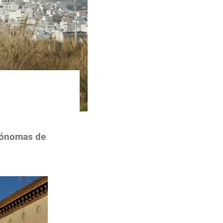
utónomas de
o