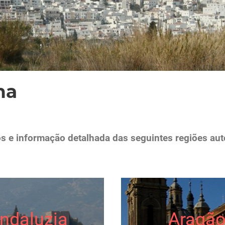
ha
os e informação detalhada das seguintes regiões a
ndaluzia
Aragã