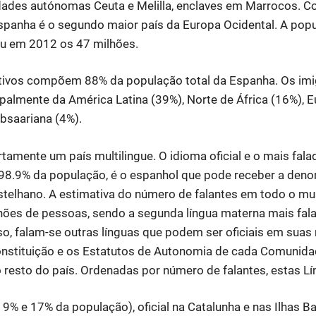
idades autónomas Ceuta e Melilla, enclaves em Marrocos. 
spanha é o segundo maior país da Europa Ocidental. A pop
u em 2012 os 47 milhões.
tivos compõem 88% da população total da Espanha. Os imi
cipalmente da América Latina (39%), Norte de África (16%), E
ubsaariana (4%).
tamente um país multilingue. O idioma oficial e o mais fala
 98.9% da população, é o espanhol que pode receber a den
astelhano. A estimativa do número de falantes em todo o m
hões de pessoas, sendo a segunda língua materna mais fal
so, falam-se outras línguas que podem ser oficiais em suas 
nstituição e os Estatutos de Autonomia de cada Comunid
 o resto do país. Ordenadas por número de falantes, estas L
 9% e 17% da população), oficial na Catalunha e nas Ilhas Ba